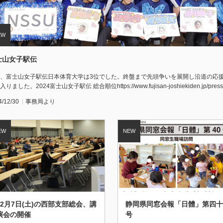
士山女子駅伝
、富士山女子駅伝日本体育大学は3位でした。終盤まで先頭争いを展開し沿道の応
りました。2024富士山女子駅伝 総合順位https://www.fujisan-joshiekiden.jp/pres
4/12/30
事務局より
12月7日(土)の西部支部総会、講
静岡県同窓会報「日體」第四十
演会の開催
号