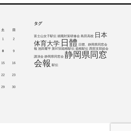
タグ
土
日
日本
富士山女子駅伝
就職対策研修会
島田高校
1
2
日體
体育大学
日體、静岡県同窓会
報
池田耀平
第97回箱根駅伝
箱根駅伝
西部支部総会
8
9
静岡県同窓
講演会
静岡県同窓会
会報
15
16
駅伝
22
23
29
30