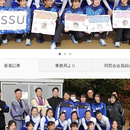
1
2
3
新着記事
事務局より
同窓会会員紹