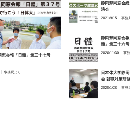
静岡県同窓会総
演会
2021/9/15
事務
静岡県同窓会報
體」第三十六号
2020/11/30
事
同窓会報「日體」第三十七号
事務局より
日本体大学静岡
会 就職対策研
2020/1/28
事務