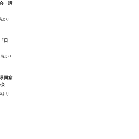
会・講
局より
「日
務局より
県同窓
修会
局より