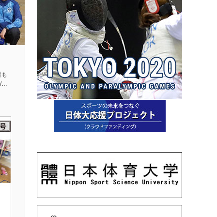
援も
s/…