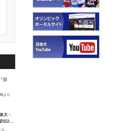
「日
局より
日体大・
駅伝2…
ース