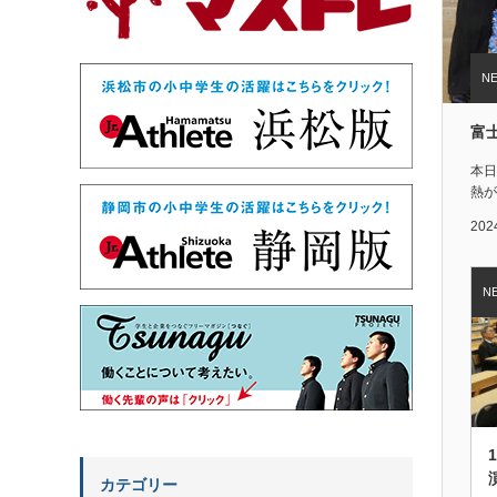
富
本日
熱が入
202
カテゴリー