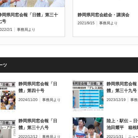
静岡県同窓会報「日體」第三十
静岡県同窓会総会・講演会
七号
2021/9/15
事務局より
022/2/1
事務局より
ーツ
静岡県同窓会報「日
静岡県同窓会報
體」第四十号
體」第三十九号
2024/11/20
事務局より
2023/12/19
事務
静岡県同窓会報「日
陸上・駅伝 – 
體」第三十八号
池田耀平 箱根
2022/12/12
事務局より
2021/1/31
ニュ